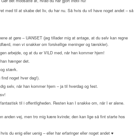
Gør det modsatte af, hvad du har gjort indtil nu!
æret med til at skabe det liv, du har nu. Så hvis du vil have noget andet – så
ene at gøre – UANSET (jeg tillader mig at antage, at du selv kan regne
adfærd, men vi snakker om forskellige meninger og tærskler).
gen arbejde, og at du er VILD med, når han kommer hjem!
 han hænger det.
 og stærk.
find noget hver dag!).
dig selv, når han kommer hjem – ja til hverdag og fest.
osv!
antastisk til i offentligheden. Resten kan I snakke om, når I er alene.
den anden vej, men tro mig kære kvinde; den kan lige så fint starte hos
is du enig eller uenig – eller har erfaringer eller noget andet ♥