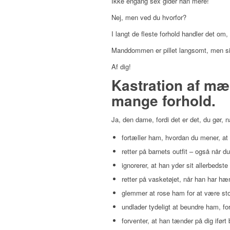
Ikke engang sex gider han mere!
Nej, men ved du hvorfor?
I langt de fleste forhold handler det om,
Manddommen er pillet langsomt, men si
Af dig!
Kastration af mæn
mange forhold.
Ja, den dame, fordi det er det, du gør, n
fortæller ham, hvordan du mener, at 
retter på barnets outfit – også når d
ignorerer, at han yder sit allerbeds
retter på vasketøjet, når han har hæ
glemmer at rose ham for at være st
undlader tydeligt at beundre ham, for 
forventer, at han tænder på dig iført 