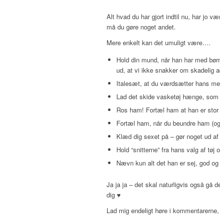
Alt hvad du har gjort indtil nu, har jo v
må du gøre noget andet.
Mere enkelt kan det umuligt være….
Hold din mund, når han har med børn
ud, at vi ikke snakker om skadelig 
Italesæt, at du værdsætter hans me
Lad det skide vasketøj hænge, som
Ros ham! Fortæl ham at han er stor
Fortæl ham, når du beundre ham (og 
Klæd dig sexet på – gør noget ud af 
Hold “snitterne” fra hans valg af tøj 
Nævn kun alt det han er sej, god og f
Ja ja ja – det skal naturligvis også gå 
dig ♥
Lad mig endeligt høre i kommentarerne, hv