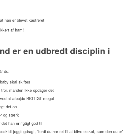
 at han er blevet kastreret!
kkert af ham!
d er en udbredt disciplin i
år du:
baby skal skiftes
u tror, manden ikke opdager det
te ved at arbejde RIGTIGT meget
ngt det op
or og stærk
det han er rigtigt god til
beskidt joggingdragt, “fordi du har ret til at blive elsket, som den du er”