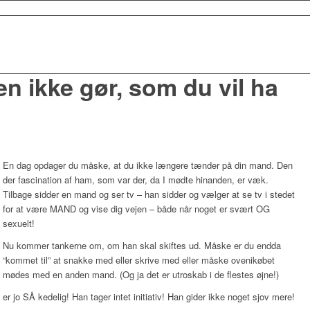
n ikke gør, som du vil ha
En dag opdager du måske, at du ikke længere tænder på din mand. Den
der fascination af ham, som var der, da I mødte hinanden, er væk.
Tilbage sidder en mand og ser tv – han sidder og vælger at se tv i stedet
for at være MAND og vise dig vejen – både når noget er svært OG
sexuelt!
Nu kommer tankerne om, om han skal skiftes ud. Måske er du endda
“kommet til” at snakke med eller skrive med eller måske ovenikøbet
mødes med en anden mand. (Og ja det er utroskab i de flestes øjne!)
r jo SÅ kedelig! Han tager intet initiativ! Han gider ikke noget sjov mere!