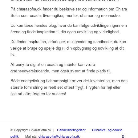
På chiarasofia.dk finder du beskrivelser og information om Chiara
Sofia som c
oach, livsmagiker, mentor
, shaman og menneske.
Du kan læse hendes blog, hvor du kan følge udviklingen igennem
årene og finde inspiration til din egen udvikling og virkelighed.
Du finder inspiration, erfaringer, muligheder og sandheder, du kan
vælge at bruge og spejle dig i i din opbygning og udvikling af dit
liv.
At benytte sig af en coach og mentor kan være
grænseoverskridende, men også svært at finde plads til.
Både energetisk og tidsmæssigt kræver det investering, men den
største forhindring er reelt set oftest frygt. Frygten for fejl eller
lige så ofte; frygten for succes!
© Copyright ChiaraSofia.dk
|
Handelsbetingelser
|
Privatlivs- og cookie-
politik
| Mail på:
chiarasofia@chiarasofia.dk