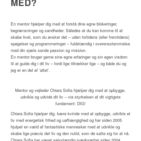
MED?
En mentor hjælper dig med at forstå dine egne blokeringer,
begrænsninger og sandheder. Således at du kan komme til at
skabe livet, som du ønsker det – uden fortidens (eller fremtidens)
spøgelser og programmeringer – fuldstændig i overensstemmelse
med din sjæls sande passion og mission.
En mentor bruger gerne sine egne erfaringer og sin egen visdom
til at guide dig i dit liv – fordi lige tiltrækker lige – og både du og
jeg er en del af ‘altet’.
Mentor og vejleder Chiara Sofia hjælper dig med at opbygge,
udvikle og udvide dit liv – via styrkelsen af dit vigtigste
fundament: DIG!
Chiara Sofia hjælper dig, kære kvinde med at opbygge, udvikle et
liv med energetisk frihed og uafhængighed og har siden 2005
hjulpet en væld af fantastiske mennesker med at udvikle og
skabe lige præcis det liv og den nutid, som de satte sig for at nå.
Chiara Sofia har været selvstændig iværksætter siden 2004.