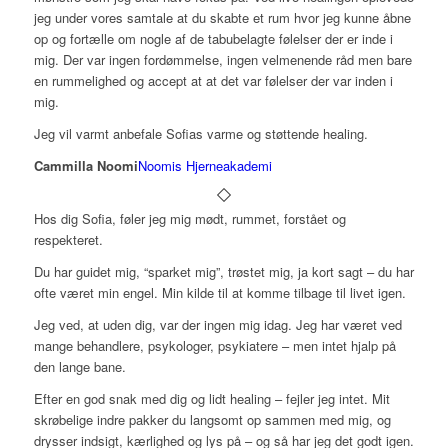
jeg under vores samtale at du skabte et rum hvor jeg kunne åbne
op og fortælle om nogle af de tabubelagte følelser der er inde i
mig. Der var ingen fordømmelse, ingen velmenende råd men bare
en rummelighed og accept at at det var følelser der var inden i
mig.
Jeg vil varmt anbefale Sofias varme og støttende healing.
Cammilla Noomi
Noomis Hjerneakademi
Hos dig Sofia, føler jeg mig mødt, rummet, forstået og
respekteret.
Du har guidet mig, “sparket mig”, trøstet mig, ja kort sagt – du har
ofte været min engel. Min kilde til at komme tilbage til livet igen.
Jeg ved, at uden dig, var der ingen mig idag. Jeg har været ved
mange behandlere, psykologer, psykiatere – men intet hjalp på
den lange bane.
Efter en god snak med dig og lidt healing – fejler jeg intet. Mit
skrøbelige indre pakker du langsomt op sammen med mig, og
drysser indsigt, kærlighed og lys på – og så har jeg det godt igen.