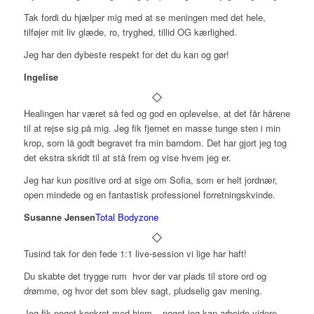
Tak fordi du hjælper mig med at se meningen med det hele,
tilføjer mit liv glæde, ro, tryghed, tillid OG kærlighed.
Jeg har den dybeste respekt for det du kan og gør!
Ingelise
Healingen har været så fed og god en oplevelse, at det får hårene
til at rejse sig på mig. Jeg fik fjernet en masse tunge sten i min
krop, som lå godt begravet fra min barndom. Det har gjort jeg tog
det ekstra skridt til at stå frem og vise hvem jeg er.
Jeg har kun positive ord at sige om Sofia, som er helt jordnær,
open mindede og en fantastisk professionel forretningskvinde.
Susanne Jensen
Total Bodyzone
Tusind tak for den fede 1:1 live-session vi lige har haft!
Du skabte det trygge rum
hvor der var plads til store ord og
drømme, og hvor det som blev sagt, pludselig gav mening.
Jeg fik noget konkret med hjem – noget jeg kan arbejde videre