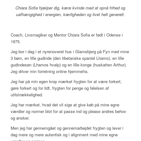
Chiara Sofia hjælper dig, kære kvinde med at opnå frihed og
uafhængighed i energien, kærligheden og livet helt generelt.
Coach, Livsmagiker og Mentor
Chiara Sofia er født i Odense i
1975.
Jeg bor i dag i et nyrenoveret hus i Glamsbjerg på Fyn med mine
3 børn, en lille gudinde (den tibetanske spaniel Lhamo), en lille
gudindesøn (Lhamos hvalp) og en lille konge (huskatten Arthur).
Jeg driver min forretning online hjemmefra.
Jeg har på min egen krop mærket frygten for at være forkert,
gøre forkert og for lidt, frygten for penge og følelsen af
utilstrækkelighed.
Jeg har mærket, hvad det vil sige at give køb på mine egne
værdier og normer blot for at passe ind og please andres behov
og ønsker.
Men jeg har gennemgået og gennemarbejdet frygten og lever i
dag mere og mere autentisk og i alignment med mine egne