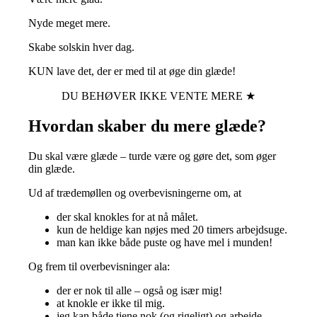
Nyde meget mere.
Skabe solskin hver dag.
KUN lave det, der er med til at øge din glæde!
DU BEHØVER IKKE VENTE MERE ★
Hvordan skaber du mere glæde?
Du skal være glæde – turde være og gøre det, som øger
din glæde.
Ud af trædemøllen og overbevisningerne om, at
der skal knokles for at nå målet.
kun de heldige kan nøjes med 20 timers arbejdsuge.
man kan ikke både puste og have mel i munden!
Og frem til overbevisninger ala:
der er nok til alle – også og især mig!
at knokle er ikke til mig.
jeg kan både tjene nok (og rigeligt) og arbejde