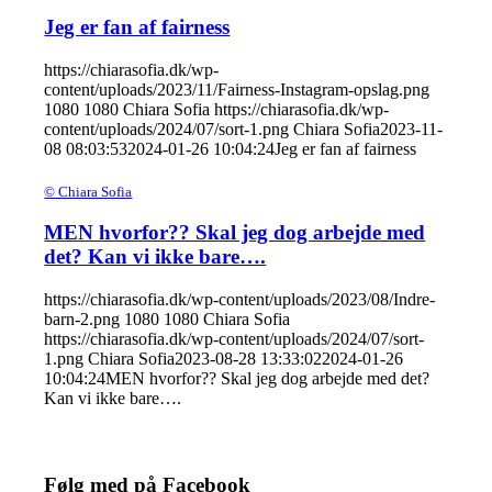
Jeg er fan af fairness
https://chiarasofia.dk/wp-
content/uploads/2023/11/Fairness-Instagram-opslag.png
1080
1080
Chiara Sofia
https://chiarasofia.dk/wp-
content/uploads/2024/07/sort-1.png
Chiara Sofia
2023-11-
08 08:03:53
2024-01-26 10:04:24
Jeg er fan af fairness
©️ Chiara Sofia
MEN hvorfor?? Skal jeg dog arbejde med
det? Kan vi ikke bare….
https://chiarasofia.dk/wp-content/uploads/2023/08/Indre-
barn-2.png
1080
1080
Chiara Sofia
https://chiarasofia.dk/wp-content/uploads/2024/07/sort-
1.png
Chiara Sofia
2023-08-28 13:33:02
2024-01-26
10:04:24
MEN hvorfor?? Skal jeg dog arbejde med det?
Kan vi ikke bare….
Følg med på Facebook