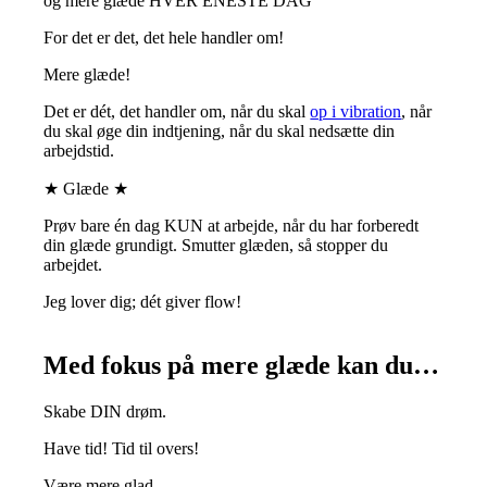
og mere glæde HVER ENESTE DAG
For det er det, det hele handler om!
Mere glæde!
Det er dét, det handler om, når du skal
op i vibration
, når
du skal øge din indtjening, når du skal nedsætte din
arbejdstid.
★ Glæde ★
Prøv bare én dag KUN at arbejde, når du har forberedt
din glæde grundigt. Smutter glæden, så stopper du
arbejdet.
Jeg lover dig; dét giver flow!
Med fokus på mere glæde kan du…
Skabe DIN drøm.
Have tid! Tid til overs!
Være mere glad.